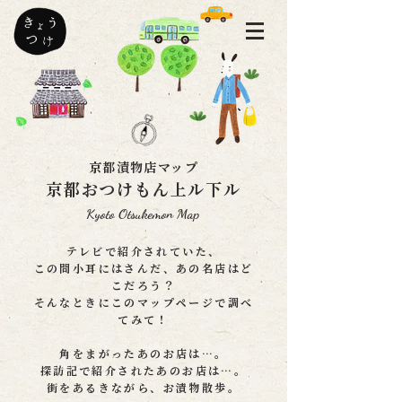
京都漬物店マップ
京都おつけもん上ル下ル
Kyoto Otsukemon Map
テレビで紹介されていた、
この間小耳にはさんだ、あの名店はど
こだろう？
そんなときにこのマップページで調べ
てみて！
角をまがったあのお店は…。
探訪記で紹介されたあのお店は…。
街をあるきながら、お漬物散歩。