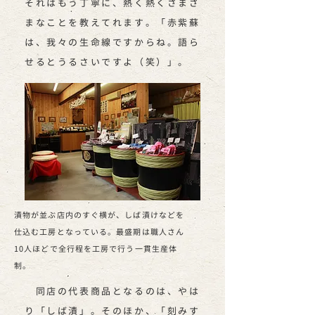
それはもう丁寧に、熱く熱くさまざ
まなことを教えてれます。「赤紫蘇
は、我々の生命線ですからね。語ら
せるとうるさいですよ（笑）」。
漬物が並ぶ店内のすぐ横が、しば漬けなどを
仕込む工房となっている。最盛期は職人さん
10人ほどで全行程を工房で行う一貫生産体
制。
同店の代表商品となるのは、やは
り「しば漬」。そのほか、「刻みす