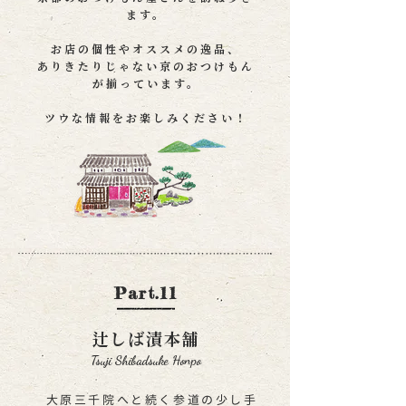
ます。
お店の個性やオススメの逸品、
ありきたりじゃない京のおつけもん
が揃っています。
​ツウな情報をお楽しみください！
Part.11
辻しば漬本舗
Tsuji Shibadsuke Honpo
大原三千院へと続く参道の少し手