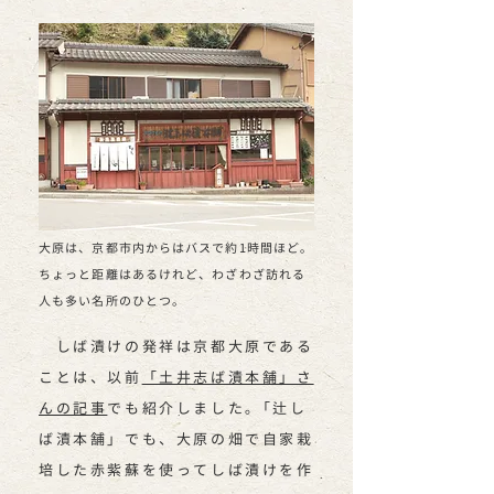
大原は、京都市内からはバスで約1時間ほど｡
ちょっと距離はあるけれど、わざわざ訪れる
人も多い名所のひとつ。
しば漬けの発祥は京都大原である
ことは、以前
「土井志ば漬本舗」さ
んの記事
でも紹介しました｡「辻し
ば漬本舗」でも、大原の畑で自家栽
培した赤紫蘇を使ってしば漬けを作