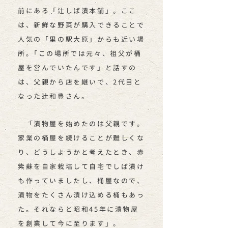
前にある「辻しば漬本舗」。ここ
は、新鮮な野菜が購入できることで
人気の「里の駅大原」からも近い場
所｡「この場所では元々、祖父が桶
屋を営んでいたんです」と話すの
は、父親から店を継いで、2代目と
なった辻和豊さん。
「漬物屋を始めたのは父親です｡
家業の桶屋を続けることが難しくな
り、どうしようかと考えたとき、赤
紫蘇を自家栽培して自宅でしば漬け
も作っていましたし、桶屋なので、
漬物をたくさん漬け込める桶もあっ
た。それならと昭和45年に漬物屋
を創業して今に至ります」。