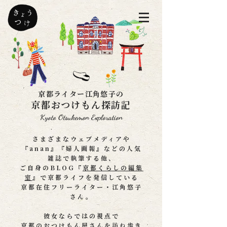
京都ライター江角悠子の
京都おつけもん探訪記
Kyoto Otsukemon Exploration
さまざまなウェブメディアや
『anan』『婦人画報』などの人気
雑誌で執筆する他、
ご自身のBLOG『
京都くらしの編集
室
』で京都ライフを発信している
京都在住フリーライター・江角悠子
さん。
彼女ならではの視点で
京都のおつけもん屋さんを訪ね歩き