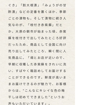
ぐき」「割大根漬」「みょうがの甘
酢漬」などの定番を置くほか、季節
ごとの漬物も。そして漬物に続き人
気なのが、「枝付き赤紫蘇」だと
か。大原の朝市が始まった頃、赤紫
蘇を枝付きで出してみたところ好評
だったため、商品として全国に向け
売り出してみたところ、瞬く間に人
気商品に。「畑とお店が近いので、
早朝に収穫した赤紫蘇をきれいに洗
い、すばやく箱詰めしてお届けする
ことができるのです。鮮度が高いま
まお届けできるのが魅力で、お客様
からは、“こんなにキレイな色の梅
干しは初めてできました”というお
声もいただいています」。