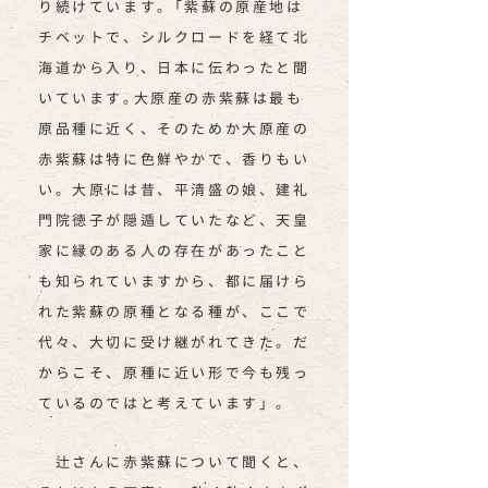
り続けています｡「紫蘇の原産地は
チベットで、シルクロードを経て北
海道から入り、日本に伝わったと聞
いています｡大原産の赤紫蘇は最も
原品種に近く、そのためか大原産の
赤紫蘇は特に色鮮やかで、香りもい
い。大原には昔、平清盛の娘、建礼
門院徳子が隠遁していたなど、天皇
家に縁のある人の存在があったこと
も知られていますから、都に届けら
れた紫蘇の原種となる種が、ここで
代々、大切に受け継がれてきた。だ
からこそ、原種に近い形で今も残っ
ているのではと考えています」。
辻さんに赤紫蘇について聞くと、