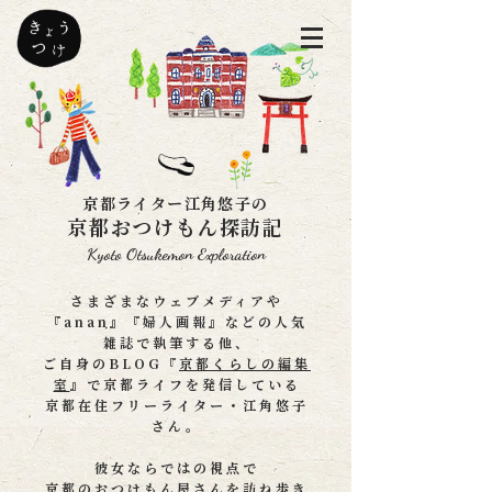
京都ライター江角悠子の
京都おつけもん探訪記
Kyoto Otsukemon Exploration
さまざまなウェブメディアや
『anan』『婦人画報』などの人気
雑誌で執筆する他、
ご自身のBLOG『
京都くらしの編集
室
』で京都ライフを発信している
京都在住フリーライター・江角悠子
さん。
彼女ならではの視点で
京都のおつけもん屋さんを訪ね歩き