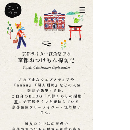
京都ライター江角悠子の
京都おつけもん探訪記
Kyoto Otsukemon Exploration
さまざまなウェブメディアや
『anan』『婦人画報』などの人気
雑誌で執筆する他、
ご自身のBLOG『
京都くらしの編集
室
』で京都ライフを発信している
京都在住フリーライター・江角悠子
さん。
彼女ならではの視点で
京都のおつけもん屋さんを訪ね歩き