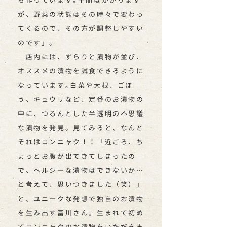
ら作っています｡手間はかかります
が、野菜の状態はその時々で変わっ
てくるので、その方が調整しやすい
のです」。
店内には、ずらりと漬物が並び、
オススメの漬物を試食できるように
なっています｡白菜や大根、ごぼ
う、キュウリなど、定番のお漬物の
中に、つるんとした半透明の不思議
な漬物を発見。見てみると、なんと
それはコンニャク！！「近ごろ、ち
ょっとお腹が出てきてしまったの
で、ヘルシーな漬物はできないか…
と考えて、思いつきました（笑）」
と、ユニークな発想で独自のお漬物
を生み出す富川さん。生まれて初め