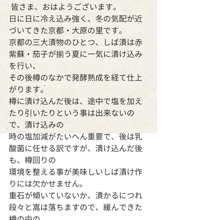
 皆さま、おはようございます。
日に日に冷え込み強く、冬の気配が近
づいてきた京都・大原の里です。
京都の三大漬物のひとつ、しば漬は赤
紫蘇・茄子が揃う夏に一気に漬け込み
を行い、
その後樽のなかで発酵熟成を経て仕上
がります。
樽に漬け込んだ後は、途中で塩を加え
たり引いたりという事は出来ないの
で、漬け込みの
時の塩加減がたいへん重要で、後は乳
酸菌に任せる訳ですが、漬け込んだ後
も、樽回りの
環境を整える事が美味しいしば漬け作
りには欠かせません。
重石が傾いていないか、漬かるにつれ
段々と嵩は落ちますので、緩んできた
樽の中の